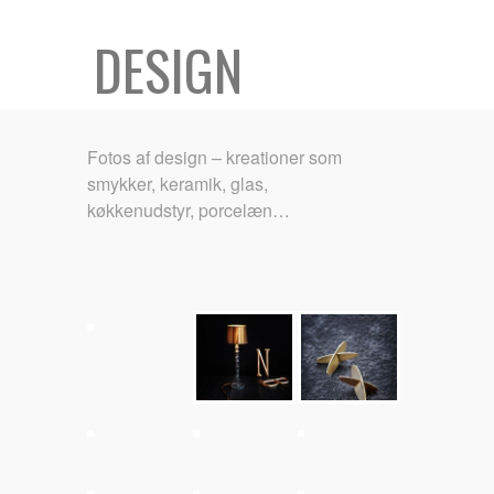
DESIGN
Fotos af design – kreationer som
smykker, keramik, glas,
køkkenudstyr, porcelæn…